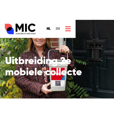
NL
EN
Uitbreiding 2e
mobiele collecte