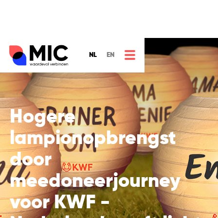
NL
EN
Hogere
lampionopbrengst
door
meedoneerjourney
voor KWF -