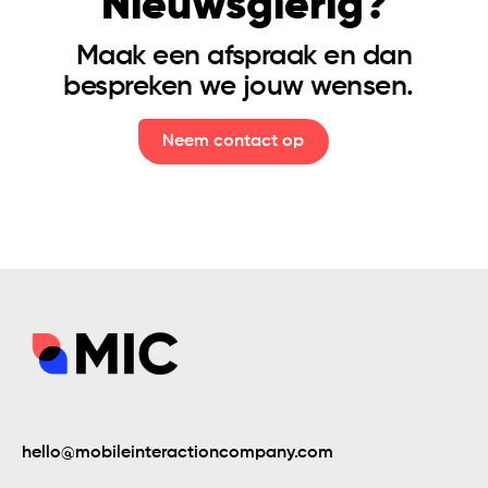
Nieuwsgierig?
Maak een afspraak en dan
Collecte 365
bespreken we jouw wensen.
Neem contact op
hello@mobileinteractioncompany.com