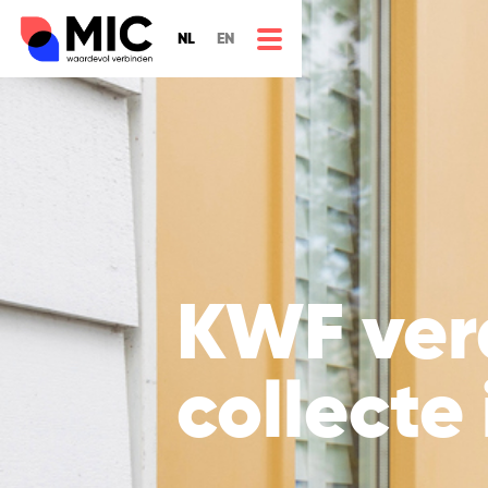
NL
EN
KWF verd
collecte 