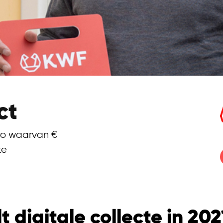
ct
uro waarvan €
te
digitale collecte in 202