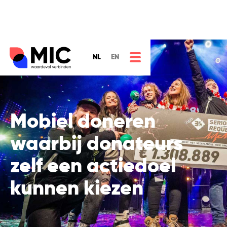
NL
EN
Mobiel doneren
waarbij donateurs
zelf een actiedoel
kunnen kiezen