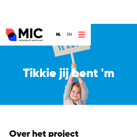
NL
EN
Tikkie jij bent 'm
Over het project