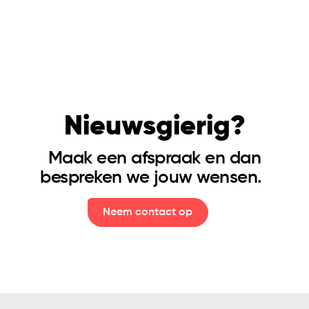
Nieuwsgierig?
Maak een afspraak en dan
Tales of Culture
bespreken we jouw wensen.
Neem contact op